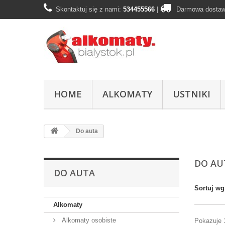
Skontaktuj się z nami:
534455566
|
Darmowa dostaw
HOME
ALKOMATY
USTNIKI
Do auta
DO A
DO AUTA
Sortuj wg
Alkomaty
Alkomaty osobiste
Pokazuje 