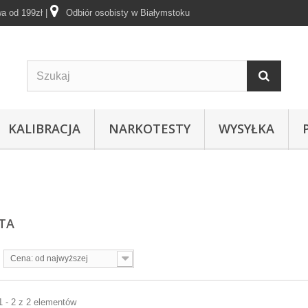
a od 199zł
|
Odbiór osobisty w Białymstoku
KALIBRACJA
NARKOTESTY
WYSYŁKA
UTA
Cena: od najwyższej
1 - 2 z 2 elementów