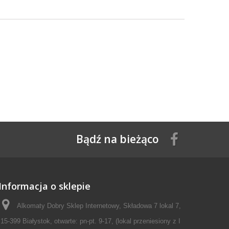
Bądź na bieżąco
Informacja o sklepie
Alkomaty Dobry Sklep Internetowy, Składowa 7 lokal 7,
15-399 Białystok, otwarte: pn-pt. 9-17, (lokal przeniesiony z I