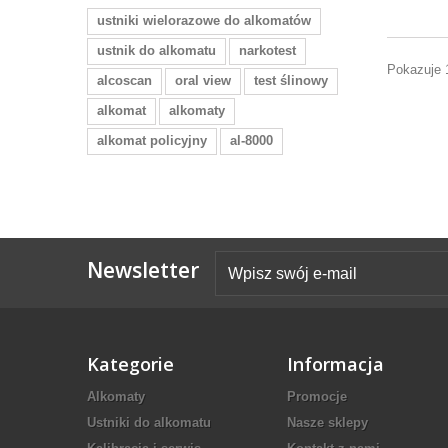
ustniki wielorazowe do alkomatów
ustnik do alkomatu
narkotest
Pokazuje 
alcoscan
oral view
test ślinowy
alkomat
alkomaty
alkomat policyjny
al-8000
Newsletter
Kategorie
Informacja
Alkomaty
Promocje
Ustniki do alkomatu
Nasze sklepy