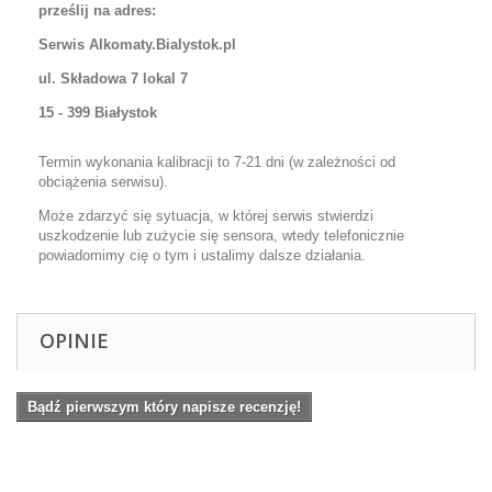
prześlij na adres:
Serwis Alkomaty.Bialystok.pl
ul. Składowa 7 lokal 7
15 - 399 Białystok
Termin wykonania kalibracji to 7-21 dni (w zależności od
obciążenia serwisu).
Może zdarzyć się sytuacja, w której serwis stwierdzi
uszkodzenie lub zużycie się sensora, wtedy telefonicznie
powiadomimy cię o tym i ustalimy dalsze działania.
OPINIE
Bądź pierwszym który napisze recenzję!