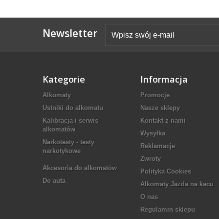
Newsletter
Kategorie
Informacja
Alkomaty
Promocje
Ustniki do alkomatu
Nasze sklepy
Kalibracja i serwis
Kontakt z nami
alkomatów
Wysyłka
Narkotesty - testy
Reklamacje
narkotykowe
Zwroty
Akcesoria do alkomatów
Polityka Cookies
Do auta
Alkomaty Jazda na kacu
O nas
Regulamin sklepu