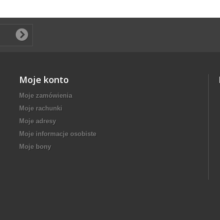
Moje konto
Moje zamówienia
Moje rachunki
Moje adresy
Moje informacje osobiste
Moje bony