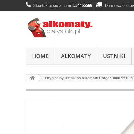
Skontaktuj się z nami:
534455566
|
Darmowa dostaw
HOME
ALKOMATY
USTNIKI
Oryginalny Ustnik do Alkomatu Drager 3000 5510 5