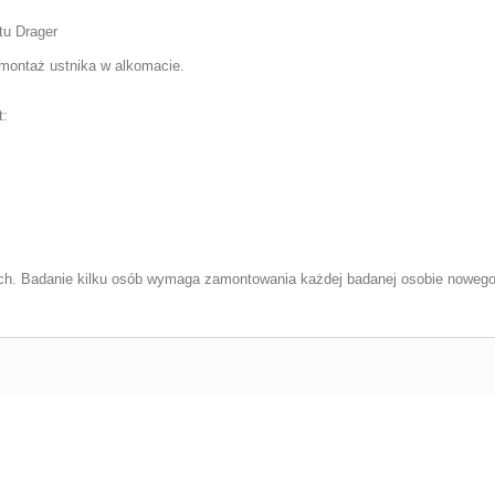
tu Drager
 montaż ustnika w alkomacie.
t:
ch. Badanie kilku osób wymaga zamontowania każdej badanej osobie nowego