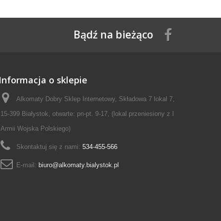
Bądź na bieżąco
Informacja o sklepie
Alkomaty Dobry Sklep Internetowy, Składowa 7 lokal 7,
15-399 Białystok, otwarte: pn-pt. 9-17, (lokal przeniesiony z I
Armii Wojska Polskiego)
Skontaktuj się z nami:
534-455-566
E-mail:
biuro@alkomaty.bialystok.pl