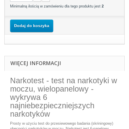
Minimalną ilością w zamówieniu dla tego produktu jest
2
Dodaj do koszyka
WIĘCEJ INFORMACJI
Narkotest - test na narkotyki w
moczu, wielopanelowy -
wykrywa 6
najniebezpieczniejszych
narkotyków
Prosty w użyciu test do przesiewowego badania (skriningowy)
obecności narkotyków w moczu. Narkotest jest 6-panelowy