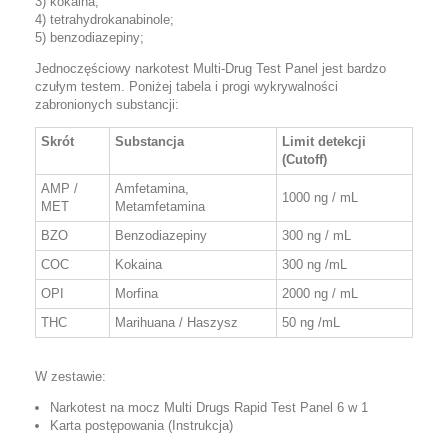
3) kokaina;
4) tetrahydrokanabinole;
5) benzodiazepiny;
Jednoczęściowy narkotest Multi-Drug Test Panel jest bardzo
czułym testem. Poniżej tabela i progi wykrywalności
zabronionych substancji:
Skrót
Substancja
Limit detekcji
(Cutoff)
AMP /
Amfetamina,
1000 ng / mL
MET
Metamfetamina
BZO
Benzodiazepiny
300 ng / mL
COC
Kokaina
300 ng /mL
OPI
Morfina
2000 ng / mL
THC
Marihuana / Haszysz
50 ng /mL
W zestawie:
Narkotest na mocz Multi Drugs Rapid Test Panel 6 w 1
Karta postępowania (Instrukcja)