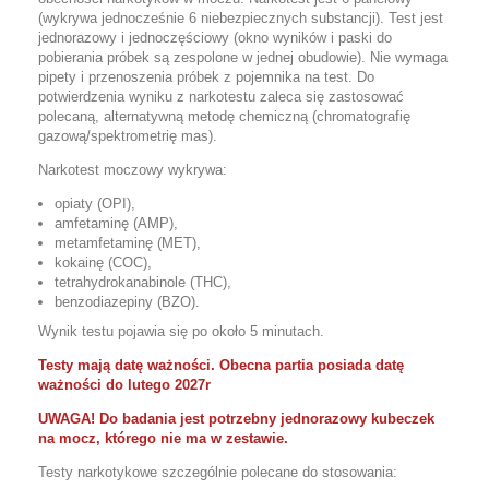
(wykrywa jednocześnie 6 niebezpiecznych substancji). Test jest
jednorazowy i jednoczęściowy (okno wyników i paski do
pobierania próbek są zespolone w jednej obudowie). Nie wymaga
pipety i przenoszenia próbek z pojemnika na test. Do
potwierdzenia wyniku z narkotestu zaleca się zastosować
polecaną, alternatywną metodę chemiczną (chromatografię
gazową/spektrometrię mas).
Narkotest moczowy wykrywa:
opiaty (OPI),
amfetaminę (AMP),
metamfetaminę (MET),
kokainę (COC),
tetrahydrokanabinole (THC),
benzodiazepiny (BZO).
Wynik testu pojawia się po około 5 minutach.
Testy mają datę ważności. Obecna partia posiada datę
ważności do lutego 2027r
UWAGA! Do badania jest potrzebny jednorazowy kubeczek
na mocz, którego nie ma w zestawie.
Testy narkotykowe szczególnie polecane do stosowania: