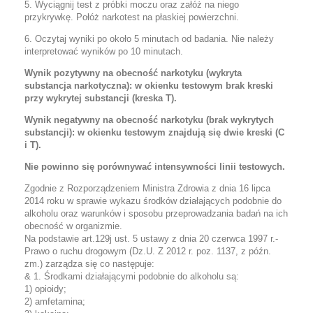
5. Wyciągnij test z próbki moczu oraz załóż na niego
przykrywkę. Połóż narkotest na płaskiej powierzchni.
6. Oczytaj wyniki po około 5 minutach od badania. Nie należy
interpretować wyników po 10 minutach.
Wynik pozytywny na obecność narkotyku (wykryta
substancja narkotyczna): w okienku testowym brak kreski
przy wykrytej substancji (kreska T).
Wynik negatywny na obecność narkotyku (brak wykrytych
substancji): w okienku testowym znajdują się dwie kreski (C
i T).
Nie powinno się porównywać intensywności linii testowych.
Zgodnie z Rozporządzeniem Ministra Zdrowia z dnia 16 lipca
2014 roku w sprawie wykazu środków działających podobnie do
alkoholu oraz warunków i sposobu przeprowadzania badań na ich
obecność w organizmie.
Na podstawie art.129j ust. 5 ustawy z dnia 20 czerwca 1997 r.-
Prawo o ruchu drogowym (Dz.U. Z 2012 r. poz. 1137, z późn.
zm.) zarządza się co następuje:
& 1. Środkami działającymi podobnie do alkoholu są:
1) opioidy;
2) amfetamina;