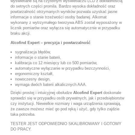
wyświetlane są na czytelnym wyświetlaczu LCD z dokładnością
do setnych części promila. Bardzo wysoka dokładność oraz
powtarzalność otrzymanych wyników pozwala uzyskać jasne
informacje o stanie trzeźwości osoby badanej. Alkomat
wykonany z wytrzymałego tworzywa ABS został wyposażony w
licznik pomiarów oraz wyłącza się automatycznie w przypadku
braku akcji.
Alcofind Expert – precyzja i powtarzalność
sygnalizacja błędów,
informacje o stanie baterii,
kalibracja co 12 miesięcy lub co 500 pomiarów,
automatyczne wyłączanie w przypadku bezczynności,
ergonomiczny kształt,
nowoczesny design,
wymaga dwóch baterii alkalicznych AAA.
Dzięki prostej i intuicyjnej obsłudze
Alcofind Expert
doskonale
sprawdzi się w przypadku osób prywatnych, jak i przedsiębiorstw
czy instytucji. Niewielkie rozmiary i waga urządzenia sprawiają,
że zawsze możesz mieć go pod ręką i użyć, gdy tylko zajdzie
taka potrzeba.
TESTER JEST ODPOWIEDNIO SKALIBROWANY I GOTOWY
DO PRACY.